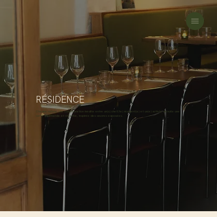
RÉSIDENCE
Chaque saison, une collaboration inédite entre un(s) chef(fe) résident(e) et un(e) artiste dévoile une
carte gourmande et créative, inspirée des œuvres exposées.